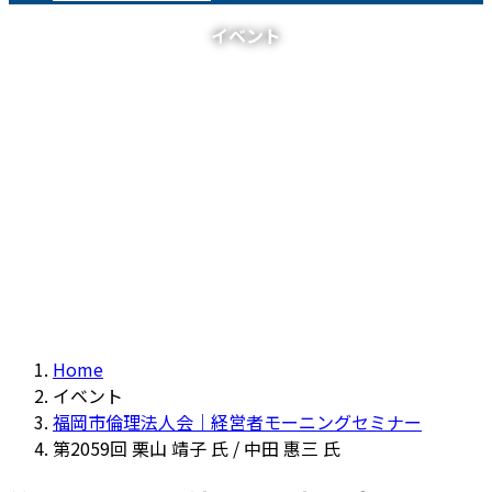
イベント
Home
イベント
福岡市倫理法人会｜経営者モーニングセミナー
第2059回 栗山 靖子 氏 / 中田 惠三 氏