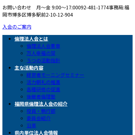
お問い合わせ 月〜金 9:00〜17:00
092-481-1774
事務局:福
岡市博多区博多駅前2-10-12-904
入会のご案内
倫理法人会とは
倫理法人会憲章
万人幸福の栞
５つの活動指針
主な活動内容
経営者モーニングセミナー
活力朝礼の推進
各種研修の促進
後継者倫理塾
福岡県倫理法人会の紹介
役員・執行部
委員会紹介
沿革
県内単位法人会情報