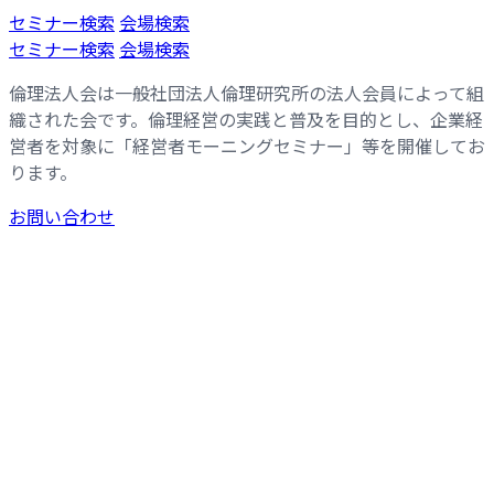
コ
ナ
セミナー検索
会場検索
ン
ビ
セミナー検索
会場検索
テ
ゲ
倫理法人会は一般社団法人倫理研究所の法人会員によって組
ン
ー
織された会です。倫理経営の実践と普及を目的とし、企業経
ツ
シ
営者を対象に「経営者モーニングセミナー」等を開催してお
へ
ョ
ります。
ス
ン
キ
に
お問い合わせ
ッ
移
プ
動