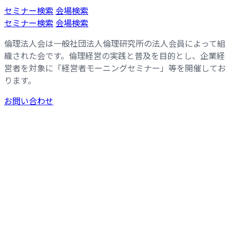
コ
ナ
セミナー検索
会場検索
ン
ビ
セミナー検索
会場検索
テ
ゲ
倫理法人会は一般社団法人倫理研究所の法人会員によって組
ン
ー
織された会です。倫理経営の実践と普及を目的とし、企業経
ツ
シ
営者を対象に「経営者モーニングセミナー」等を開催してお
へ
ョ
ります。
ス
ン
キ
に
お問い合わせ
ッ
移
プ
動