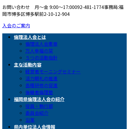
お問い合わせ 月〜金 9:00〜17:00
092-481-1774
事務局:福
岡市博多区博多駅前2-10-12-904
入会のご案内
倫理法人会とは
倫理法人会憲章
万人幸福の栞
５つの活動指針
主な活動内容
経営者モーニングセミナー
活力朝礼の推進
各種研修の促進
後継者倫理塾
福岡県倫理法人会の紹介
役員・執行部
委員会紹介
沿革
県内単位法人会情報