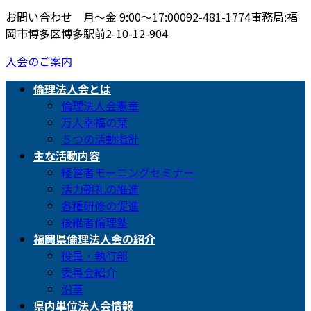
お問い合わせ 月〜金 9:00〜17:00
092-481-1774
事務局:福
岡市博多区博多駅前2-10-12-904
入会のご案内
倫理法人会とは
倫理法人会憲章
万人幸福の栞
５つの活動指針
主な活動内容
経営者モーニングセミナー
活力朝礼の推進
各種研修の促進
後継者倫理塾
福岡県倫理法人会の紹介
役員・執行部
委員会紹介
沿革
県内単位法人会情報