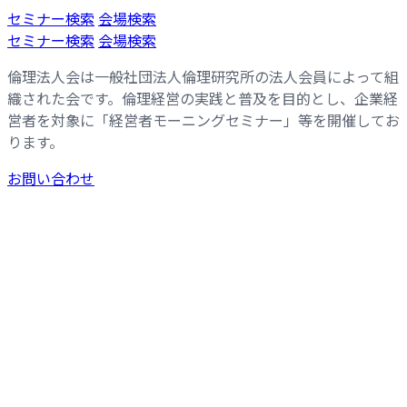
コ
ナ
セミナー検索
会場検索
ン
ビ
セミナー検索
会場検索
テ
ゲ
倫理法人会は一般社団法人倫理研究所の法人会員によって組
ン
ー
織された会です。倫理経営の実践と普及を目的とし、企業経
ツ
シ
営者を対象に「経営者モーニングセミナー」等を開催してお
へ
ョ
ります。
ス
ン
キ
に
お問い合わせ
ッ
移
プ
動