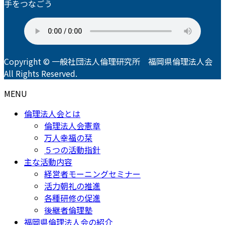
手をつなごう
Copyright © 一般社団法人倫理研究所 福岡県倫理法人会
All Rights Reserved.
MENU
倫理法人会とは
倫理法人会憲章
万人幸福の栞
５つの活動指針
主な活動内容
経営者モーニングセミナー
活力朝礼の推進
各種研修の促進
後継者倫理塾
福岡県倫理法人会の紹介