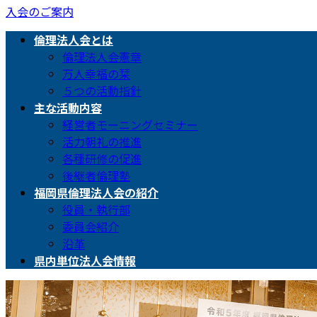
入会のご案内
倫理法人会とは
倫理法人会憲章
万人幸福の栞
５つの活動指針
主な活動内容
経営者モーニングセミナー
活力朝礼の推進
各種研修の促進
後継者倫理塾
福岡県倫理法人会の紹介
役員・執行部
委員会紹介
沿革
県内単位法人会情報