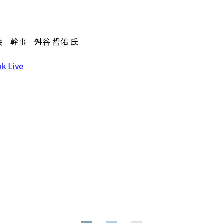
 幹事 舛谷 哲佑 氏
k Live