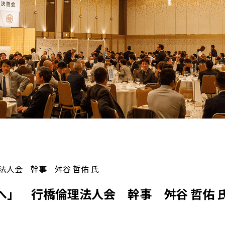
法人会 幹事 舛谷 哲佑 氏
へ」 行橋倫理法人会 幹事 舛谷 哲佑 