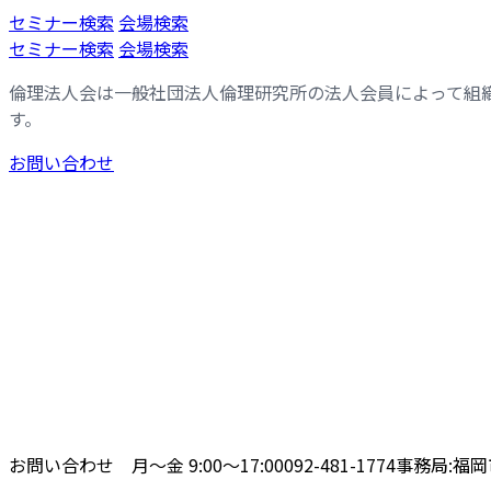
コ
ナ
セミナー検索
会場検索
ン
ビ
セミナー検索
会場検索
テ
ゲ
倫理法人会は一般社団法人倫理研究所の法人会員によって組
ン
ー
す。
ツ
シ
へ
ョ
お問い合わせ
ス
ン
キ
に
ッ
移
プ
動
お問い合わせ 月〜金 9:00〜17:00
092-481-1774
事務局:福岡市