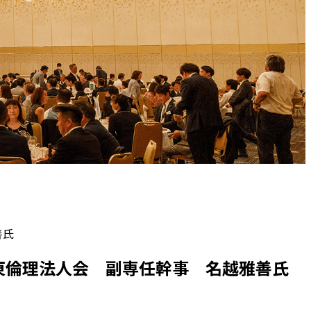
善氏
東倫理法人会 副専任幹事 名越雅善氏