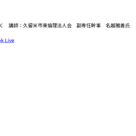
拓く 講師：久留米市東倫理法人会 副専任幹事 名越雅善氏
k Live