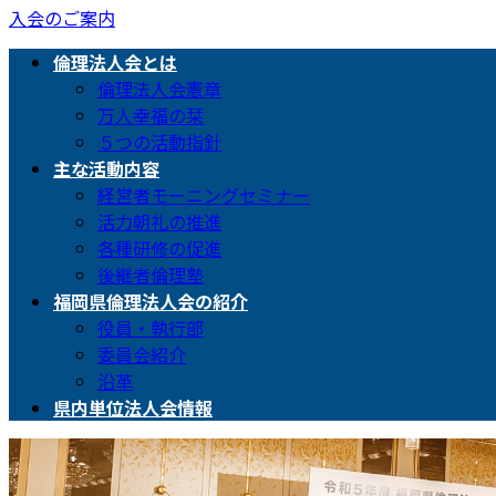
入会のご案内
倫理法人会とは
倫理法人会憲章
万人幸福の栞
５つの活動指針
主な活動内容
経営者モーニングセミナー
活力朝礼の推進
各種研修の促進
後継者倫理塾
福岡県倫理法人会の紹介
役員・執行部
委員会紹介
沿革
県内単位法人会情報