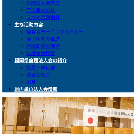
倫理法人会憲章
万人幸福の栞
５つの活動指針
主な活動内容
経営者モーニングセミナー
活力朝礼の推進
各種研修の促進
後継者倫理塾
福岡県倫理法人会の紹介
役員・執行部
委員会紹介
沿革
県内単位法人会情報