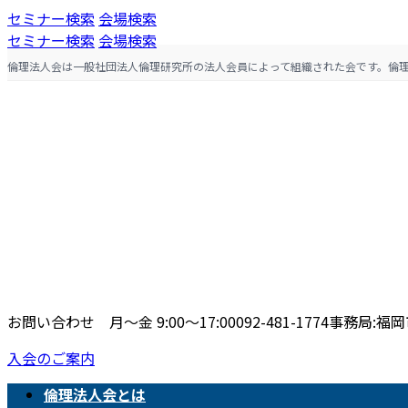
コ
ナ
セミナー検索
会場検索
ン
ビ
セミナー検索
会場検索
テ
ゲ
倫理法人会は一般社団法人倫理研究所の法人会員によって組織された会です。倫
ン
ー
ツ
シ
へ
ョ
ス
ン
キ
に
ッ
移
プ
動
お問い合わせ 月〜金 9:00〜17:00
092-481-1774
事務局:福岡市
入会のご案内
倫理法人会とは