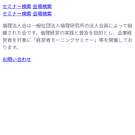
コ
ナ
セミナー検索
会場検索
ン
ビ
セミナー検索
会場検索
テ
ゲ
倫理法人会は一般社団法人倫理研究所の法人会員によって組
ン
ー
織された会です。倫理経営の実践と普及を目的とし、企業経
ツ
シ
営者を対象に「経営者モーニングセミナー」等を開催してお
へ
ョ
ります。
ス
ン
キ
に
お問い合わせ
ッ
移
プ
動