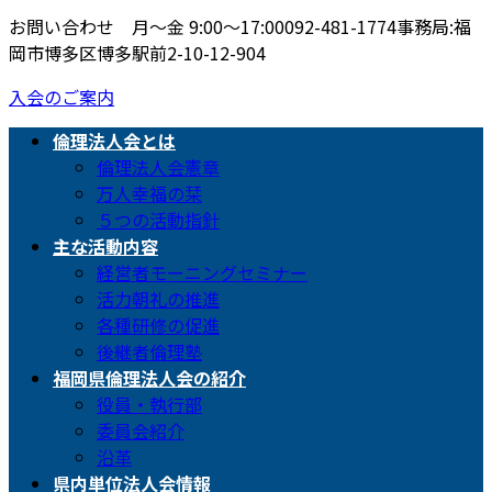
お問い合わせ 月〜金 9:00〜17:00
092-481-1774
事務局:福
岡市博多区博多駅前2-10-12-904
入会のご案内
倫理法人会とは
倫理法人会憲章
万人幸福の栞
５つの活動指針
主な活動内容
経営者モーニングセミナー
活力朝礼の推進
各種研修の促進
後継者倫理塾
福岡県倫理法人会の紹介
役員・執行部
委員会紹介
沿革
県内単位法人会情報