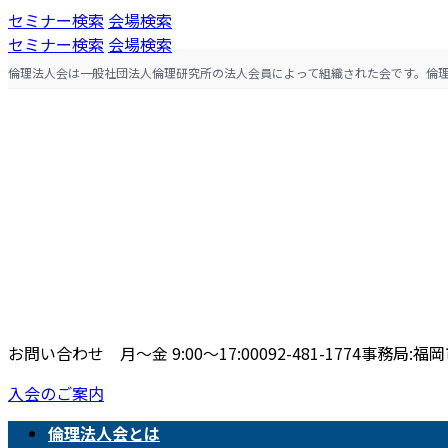
コ
ナ
セミナー検索
会場検索
ン
ビ
セミナー検索
会場検索
テ
ゲ
倫理法人会は一般社団法人倫理研究所の法人会員によって組織された会です。倫
ン
ー
ツ
シ
へ
ョ
ス
ン
キ
に
ッ
移
プ
動
お問い合わせ 月〜金 9:00〜17:00
092-481-1774
事務局:福岡市
入会のご案内
倫理法人会とは