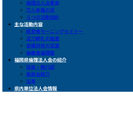
倫理法人会憲章
万人幸福の栞
５つの活動指針
主な活動内容
経営者モーニングセミナー
活力朝礼の推進
各種研修の促進
後継者倫理塾
福岡県倫理法人会の紹介
役員・執行部
委員会紹介
沿革
県内単位法人会情報