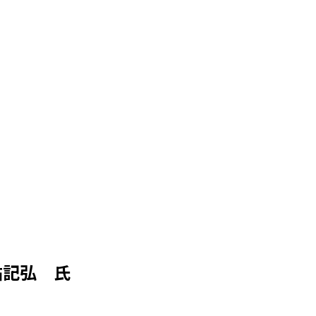
祐記弘 氏