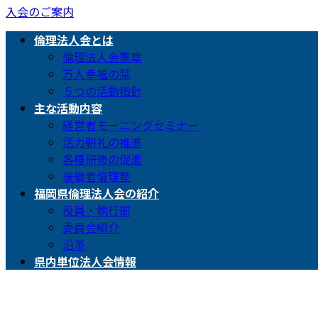
入会のご案内
倫理法人会とは
倫理法人会憲章
万人幸福の栞
５つの活動指針
主な活動内容
経営者モーニングセミナー
活力朝礼の推進
各種研修の促進
後継者倫理塾
福岡県倫理法人会の紹介
役員・執行部
委員会紹介
沿革
県内単位法人会情報