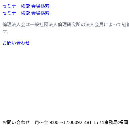
コ
ナ
セミナー検索
会場検索
ン
ビ
セミナー検索
会場検索
テ
ゲ
倫理法人会は一般社団法人倫理研究所の法人会員によって組
ン
ー
す。
ツ
シ
へ
ョ
お問い合わせ
ス
ン
キ
に
ッ
移
プ
動
お問い合わせ 月〜金 9:00〜17:00
092-481-1774
事務局:福岡市