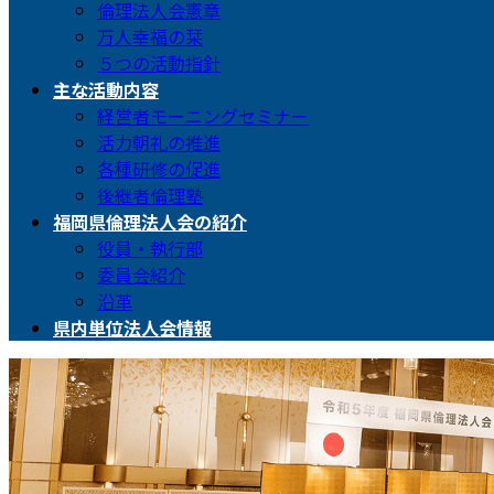
倫理法人会憲章
万人幸福の栞
５つの活動指針
主な活動内容
経営者モーニングセミナー
活力朝礼の推進
各種研修の促進
後継者倫理塾
福岡県倫理法人会の紹介
役員・執行部
委員会紹介
沿革
県内単位法人会情報