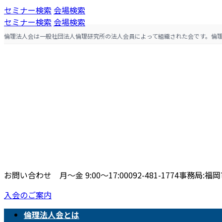
コ
ナ
セミナー検索
会場検索
ン
ビ
セミナー検索
会場検索
テ
ゲ
倫理法人会は一般社団法人倫理研究所の法人会員によって組織された会です。倫
ン
ー
ツ
シ
へ
ョ
ス
ン
キ
に
ッ
移
プ
動
お問い合わせ 月〜金 9:00〜17:00
092-481-1774
事務局:福岡市
入会のご案内
倫理法人会とは