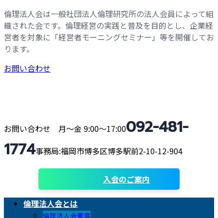
コ
ナ
倫理法人会は一般社団法人倫理研究所の法人会員によって組
ン
ビ
織された会です。倫理経営の実践と普及を目的とし、企業経
テ
ゲ
営者を対象に「経営者モーニングセミナー」等を開催してお
ン
ー
ります。
ツ
シ
お問い合わせ
へ
ョ
ス
ン
キ
に
ッ
移
プ
動
092-481-
お問い合わせ 月〜金 9:00〜17:00
1774
事務局:福岡市博多区博多駅前2-10-12-904
入会のご案内
倫理法人会とは
倫理法人会憲章