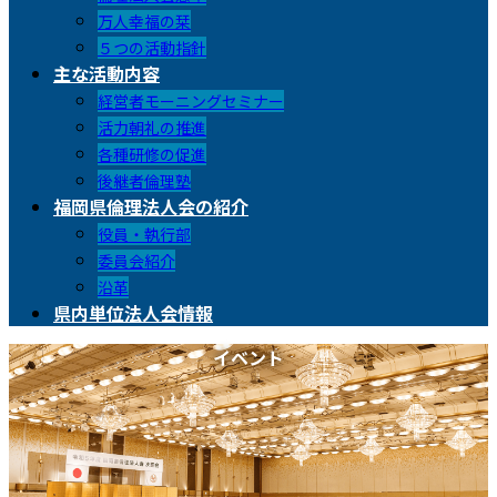
万人幸福の栞
５つの活動指針
主な活動内容
経営者モーニングセミナー
活力朝礼の推進
各種研修の促進
後継者倫理塾
福岡県倫理法人会の紹介
役員・執行部
委員会紹介
沿革
県内単位法人会情報
イベント