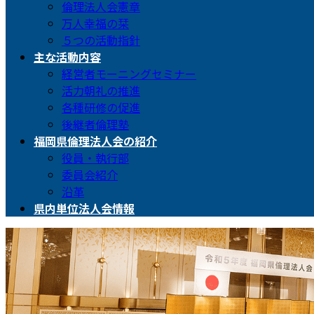
倫理法人会憲章
万人幸福の栞
５つの活動指針
主な活動内容
経営者モーニングセミナー
活力朝礼の推進
各種研修の促進
後継者倫理塾
福岡県倫理法人会の紹介
役員・執行部
委員会紹介
沿革
県内単位法人会情報