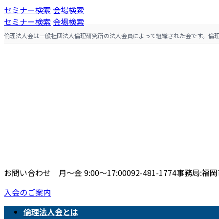
コ
ナ
セミナー検索
会場検索
ン
ビ
セミナー検索
会場検索
テ
ゲ
倫理法人会は一般社団法人倫理研究所の法人会員によって組織された会です。倫
ン
ー
ツ
シ
へ
ョ
ス
ン
キ
に
ッ
移
プ
動
お問い合わせ 月〜金 9:00〜17:00
092-481-1774
事務局:福岡市
入会のご案内
倫理法人会とは