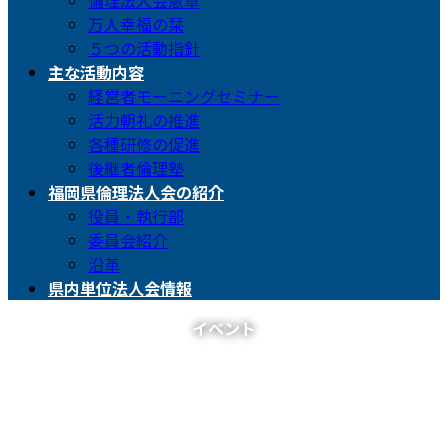
倫理法人会憲章
万人幸福の栞
５つの活動指針
主な活動内容
経営者モーニングセミナー
活力朝礼の推進
各種研修の促進
後継者倫理塾
福岡県倫理法人会の紹介
役員・執行部
委員会紹介
沿革
県内単位法人会情報
イベント