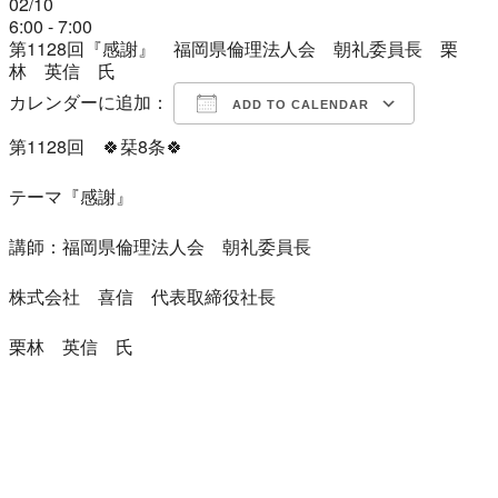
02/10
6:00 - 7:00
第1128回『感謝』 福岡県倫理法人会 朝礼委員長 栗
林 英信 氏
カレンダーに追加：
ADD TO CALENDAR
第1128回 🍀栞8条🍀
Download ICS
Google Calendar
iCalendar
Office 365
Outlook Live
テーマ『感謝』
講師：福岡県倫理法人会 朝礼委員長
株式会社 喜信 代表取締役社長
栗林 英信 氏