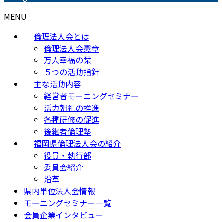
MENU
倫理法人会とは
倫理法人会憲章
万人幸福の栞
５つの活動指針
主な活動内容
経営者モーニングセミナー
活力朝礼の推進
各種研修の促進
後継者倫理塾
福岡県倫理法人会の紹介
役員・執行部
委員会紹介
沿革
県内単位法人会情報
モーニングセミナー一覧
会員企業インタビュー