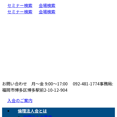
コ
ナ
セミナー検索
会場検索
ン
ビ
セミナー検索
会場検索
テ
ゲ
ン
ー
ツ
シ
へ
ョ
ス
ン
キ
に
ッ
移
プ
動
お問い合わせ 月〜金 9:00〜17:00
092-481-1774
事務局:
福岡市博多区博多駅前2-10-12-904
入会のご案内
倫理法人会とは