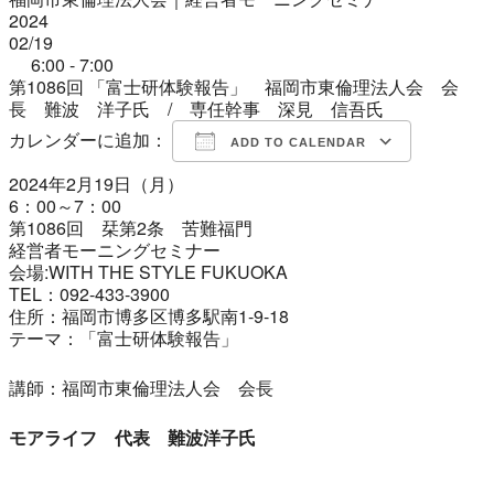
2024
02/19
6:00 - 7:00
第1086回 「富士研体験報告」 福岡市東倫理法人会 会
長 難波 洋子氏 / 専任幹事 深見 信吾氏
カレンダーに追加：
ADD TO CALENDAR
2024年2月19日（月）
Download ICS
Google Calendar
iCalendar
Office 365
Outlook Live
6：00～7：00
第1086回 栞第2条 苦難福門
経営者モ
ーニングセミナー
会場:WIT
H THE STYLE FUKUOKA
TEL：092-433-3
90
0
住所：福岡市博多区博
多駅南1-9-18
テーマ：「富士研体験報告」
講師：福岡市東倫理法人会 会長
モアライフ 代表 難波洋子氏