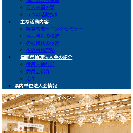
倫理法人会憲章
万人幸福の栞
５つの活動指針
主な活動内容
経営者モーニングセミナー
活力朝礼の推進
各種研修の促進
後継者倫理塾
福岡県倫理法人会の紹介
役員・執行部
委員会紹介
沿革
県内単位法人会情報
イベント