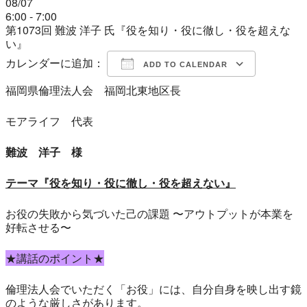
08/07
6:00 - 7:00
第1073回 難波 洋子 氏『役を知り・役に徹し・役を超えな
い』
カレンダーに追加：
ADD TO CALENDAR
福岡県倫理法人会 福岡北東地区長
Download ICS
Google Calendar
iCalendar
Office 365
Outlook Live
モアライフ 代表
難波 洋子 様
テー
マ『役を知り・役に徹し・役を超えない
』
お役の失敗から気づいた己の課題 〜アウトプットが本業を
好転させる〜
★講話のポイント★
倫理法人会でいただく「お役」には、自分自身を映し出す鏡
のような厳しさがあります。