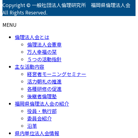
Copyright © 一般社団法人倫理研究所 福岡県倫理法人会
All Rights Reserved.
MENU
倫理法人会とは
倫理法人会憲章
万人幸福の栞
５つの活動指針
主な活動内容
経営者モーニングセミナー
活力朝礼の推進
各種研修の促進
後継者倫理塾
福岡県倫理法人会の紹介
役員・執行部
委員会紹介
沿革
県内単位法人会情報