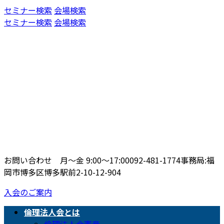
コ
ナ
セミナー検索
会場検索
ン
ビ
セミナー検索
会場検索
テ
ゲ
ン
ー
ツ
シ
へ
ョ
ス
ン
キ
に
ッ
移
プ
動
お問い合わせ 月〜金 9:00〜17:00
092-481-1774
事務局:福
岡市博多区博多駅前2-10-12-904
入会のご案内
倫理法人会とは