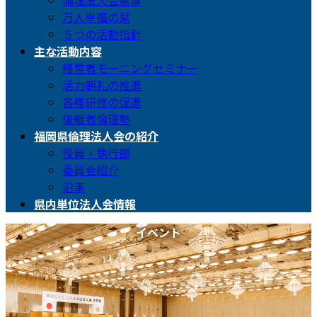
倫理法人会憲章
万人幸福の栞
５つの活動指針
主な活動内容
経営者モーニングセミナー
活力朝礼の推進
各種研修の促進
後継者倫理塾
福岡県倫理法人会の紹介
役員・執行部
委員会紹介
沿革
県内単位法人会情報
イベント