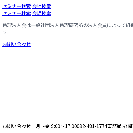
コ
ナ
セミナー検索
会場検索
ン
ビ
セミナー検索
会場検索
テ
ゲ
倫理法人会は一般社団法人倫理研究所の法人会員によって組
ン
ー
す。
ツ
シ
へ
ョ
お問い合わせ
ス
ン
キ
に
ッ
移
プ
動
お問い合わせ 月〜金 9:00〜17:00
092-481-1774
事務局:福岡市