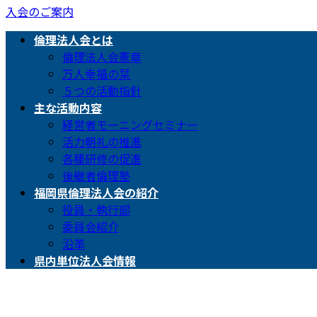
入会のご案内
倫理法人会とは
倫理法人会憲章
万人幸福の栞
５つの活動指針
主な活動内容
経営者モーニングセミナー
活力朝礼の推進
各種研修の促進
後継者倫理塾
福岡県倫理法人会の紹介
役員・執行部
委員会紹介
沿革
県内単位法人会情報