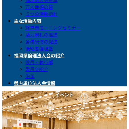
倫理法人会憲章
万人幸福の栞
５つの活動指針
主な活動内容
経営者モーニングセミナー
活力朝礼の推進
各種研修の促進
後継者倫理塾
福岡県倫理法人会の紹介
役員・執行部
委員会紹介
沿革
県内単位法人会情報
イベント