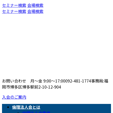
コ
ナ
セミナー検索
会場検索
ン
ビ
セミナー検索
会場検索
テ
ゲ
ン
ー
ツ
シ
へ
ョ
ス
ン
キ
に
ッ
移
プ
動
お問い合わせ 月〜金 9:00〜17:00
092-481-1774
事務局:福
岡市博多区博多駅前2-10-12-904
入会のご案内
倫理法人会とは