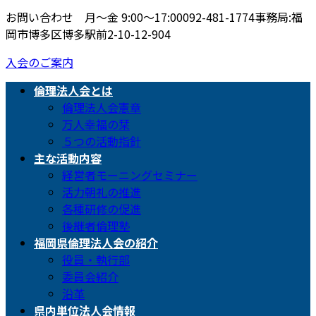
お問い合わせ 月〜金 9:00〜17:00
092-481-1774
事務局:福
岡市博多区博多駅前2-10-12-904
入会のご案内
倫理法人会とは
倫理法人会憲章
万人幸福の栞
５つの活動指針
主な活動内容
経営者モーニングセミナー
活力朝礼の推進
各種研修の促進
後継者倫理塾
福岡県倫理法人会の紹介
役員・執行部
委員会紹介
沿革
県内単位法人会情報