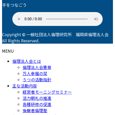
手をつなごう
Copyright © 一般社団法人倫理研究所 福岡県倫理法人会
All Rights Reserved.
MENU
倫理法人会とは
倫理法人会憲章
万人幸福の栞
５つの活動指針
主な活動内容
経営者モーニングセミナー
活力朝礼の推進
各種研修の促進
後継者倫理塾