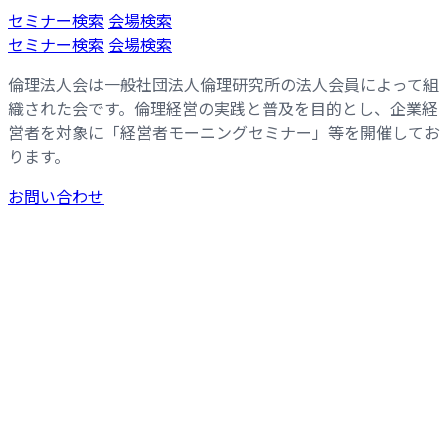
コ
ナ
セミナー検索
会場検索
ン
ビ
セミナー検索
会場検索
テ
ゲ
倫理法人会は一般社団法人倫理研究所の法人会員によって組
ン
ー
織された会です。倫理経営の実践と普及を目的とし、企業経
ツ
シ
営者を対象に「経営者モーニングセミナー」等を開催してお
へ
ョ
ります。
ス
ン
キ
に
お問い合わせ
ッ
移
プ
動