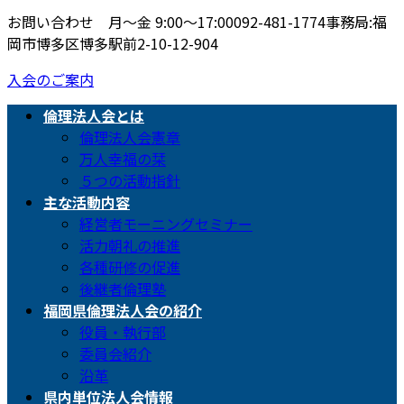
お問い合わせ 月〜金 9:00〜17:00
092-481-1774
事務局:福
岡市博多区博多駅前2-10-12-904
入会のご案内
倫理法人会とは
倫理法人会憲章
万人幸福の栞
５つの活動指針
主な活動内容
経営者モーニングセミナー
活力朝礼の推進
各種研修の促進
後継者倫理塾
福岡県倫理法人会の紹介
役員・執行部
委員会紹介
沿革
県内単位法人会情報