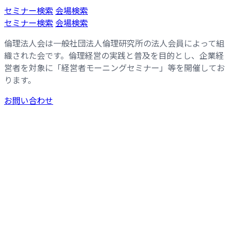
コ
ナ
セミナー検索
会場検索
ン
ビ
セミナー検索
会場検索
テ
ゲ
倫理法人会は一般社団法人倫理研究所の法人会員によって組
ン
ー
織された会です。倫理経営の実践と普及を目的とし、企業経
ツ
シ
営者を対象に「経営者モーニングセミナー」等を開催してお
へ
ョ
ります。
ス
ン
キ
に
お問い合わせ
ッ
移
プ
動