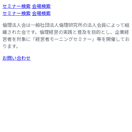
コ
ナ
セミナー検索
会場検索
ン
ビ
セミナー検索
会場検索
テ
ゲ
倫理法人会は一般社団法人倫理研究所の法人会員によって組
ン
ー
織された会です。倫理経営の実践と普及を目的とし、企業経
ツ
シ
営者を対象に「経営者モーニングセミナー」等を開催してお
へ
ョ
ります。
ス
ン
キ
に
お問い合わせ
ッ
移
プ
動