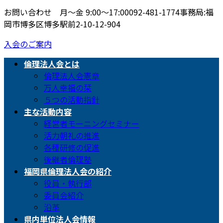
お問い合わせ 月〜金 9:00〜17:00
092-481-1774
事務局:福
岡市博多区博多駅前2-10-12-904
入会のご案内
倫理法人会とは
倫理法人会憲章
万人幸福の栞
５つの活動指針
主な活動内容
経営者モーニングセミナー
活力朝礼の推進
各種研修の促進
後継者倫理塾
福岡県倫理法人会の紹介
役員・執行部
委員会紹介
沿革
県内単位法人会情報