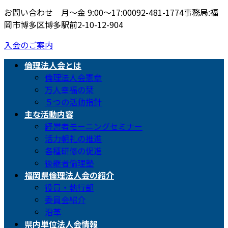
お問い合わせ 月〜金 9:00〜17:00
092-481-1774
事務局:福
岡市博多区博多駅前2-10-12-904
入会のご案内
倫理法人会とは
倫理法人会憲章
万人幸福の栞
５つの活動指針
主な活動内容
経営者モーニングセミナー
活力朝礼の推進
各種研修の促進
後継者倫理塾
福岡県倫理法人会の紹介
役員・執行部
委員会紹介
沿革
県内単位法人会情報