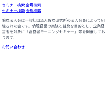
コ
ナ
セミナー検索
会場検索
ン
ビ
セミナー検索
会場検索
テ
ゲ
倫理法人会は一般社団法人倫理研究所の法人会員によって組
ン
ー
織された会です。倫理経営の実践と普及を目的とし、企業経
ツ
シ
営者を対象に「経営者モーニングセミナー」等を開催してお
へ
ョ
ります。
ス
ン
キ
に
お問い合わせ
ッ
移
プ
動