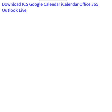
Download ICS
Google Calendar
iCalendar
Office 365
Outlook Live