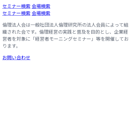
コ
ナ
セミナー検索
会場検索
ン
ビ
セミナー検索
会場検索
テ
ゲ
倫理法人会は一般社団法人倫理研究所の法人会員によって組
ン
ー
織された会です。倫理経営の実践と普及を目的とし、企業経
ツ
シ
営者を対象に「経営者モーニングセミナー」等を開催してお
へ
ョ
ります。
ス
ン
キ
に
お問い合わせ
ッ
移
プ
動