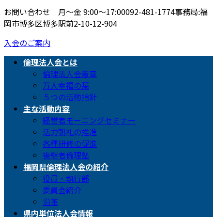
お問い合わせ 月〜金 9:00〜17:00
092-481-1774
事務局:福
岡市博多区博多駅前2-10-12-904
入会のご案内
倫理法人会とは
倫理法人会憲章
万人幸福の栞
５つの活動指針
主な活動内容
経営者モーニングセミナー
活力朝礼の推進
各種研修の促進
後継者倫理塾
福岡県倫理法人会の紹介
役員・執行部
委員会紹介
沿革
県内単位法人会情報