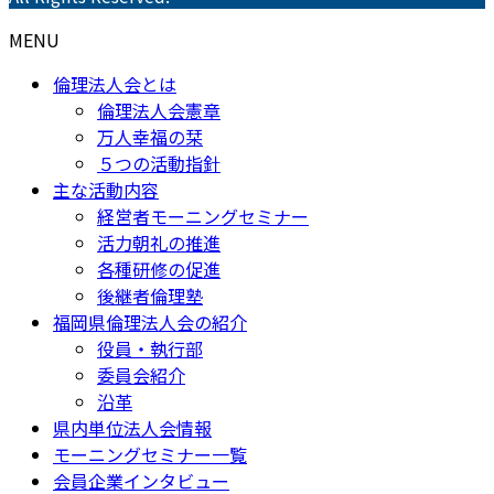
MENU
倫理法人会とは
倫理法人会憲章
万人幸福の栞
５つの活動指針
主な活動内容
経営者モーニングセミナー
活力朝礼の推進
各種研修の促進
後継者倫理塾
福岡県倫理法人会の紹介
役員・執行部
委員会紹介
沿革
県内単位法人会情報
モーニングセミナー一覧
会員企業インタビュー