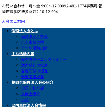
お問い合わせ 月〜金 9:00〜17:00
092-481-1774
事務局:福
岡市博多区博多駅前2-10-12-904
入会のご案内
倫理法人会とは
倫理法人会憲章
万人幸福の栞
５つの活動指針
主な活動内容
経営者モーニングセミナー
活力朝礼の推進
各種研修の促進
後継者倫理塾
福岡県倫理法人会の紹介
役員・執行部
委員会紹介
沿革
県内単位法人会情報