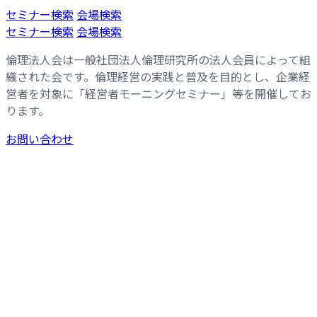
コ
ナ
セミナー検索
会場検索
ン
ビ
セミナー検索
会場検索
テ
ゲ
倫理法人会は一般社団法人倫理研究所の法人会員によって組
ン
ー
織された会です。倫理経営の実践と普及を目的とし、企業経
ツ
シ
営者を対象に「経営者モーニングセミナー」等を開催してお
へ
ョ
ります。
ス
ン
キ
に
お問い合わせ
ッ
移
プ
動