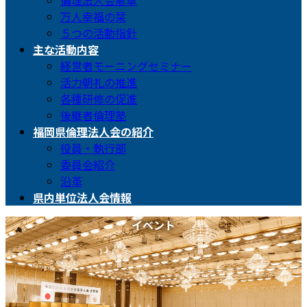
倫理法人会憲章
万人幸福の栞
５つの活動指針
主な活動内容
経営者モーニングセミナー
活力朝礼の推進
各種研修の促進
後継者倫理塾
福岡県倫理法人会の紹介
役員・執行部
委員会紹介
沿革
県内単位法人会情報
イベント