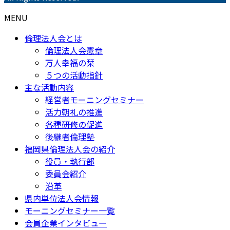
MENU
倫理法人会とは
倫理法人会憲章
万人幸福の栞
５つの活動指針
主な活動内容
経営者モーニングセミナー
活力朝礼の推進
各種研修の促進
後継者倫理塾
福岡県倫理法人会の紹介
役員・執行部
委員会紹介
沿革
県内単位法人会情報
モーニングセミナー一覧
会員企業インタビュー