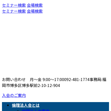
コ
ナ
セミナー検索
会場検索
ン
ビ
セミナー検索
会場検索
テ
ゲ
ン
ー
ツ
シ
へ
ョ
ス
ン
キ
に
ッ
移
プ
動
お問い合わせ 月〜金 9:00〜17:00
092-481-1774
事務局:福
岡市博多区博多駅前2-10-12-904
入会のご案内
倫理法人会とは