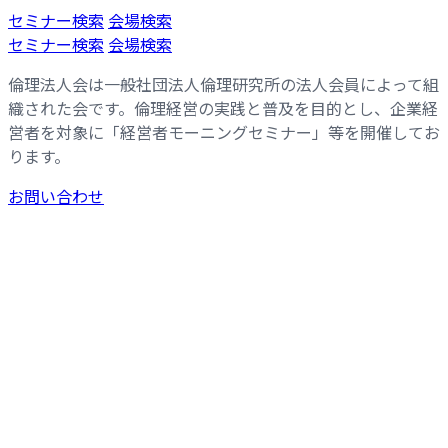
コ
ナ
セミナー検索
会場検索
ン
ビ
セミナー検索
会場検索
テ
ゲ
倫理法人会は一般社団法人倫理研究所の法人会員によって組
ン
ー
織された会です。倫理経営の実践と普及を目的とし、企業経
ツ
シ
営者を対象に「経営者モーニングセミナー」等を開催してお
へ
ョ
ります。
ス
ン
キ
に
お問い合わせ
ッ
移
プ
動