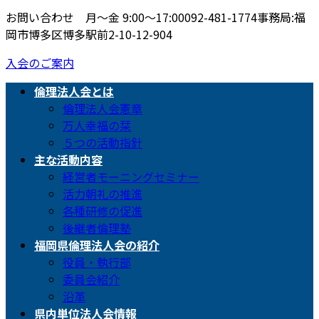
お問い合わせ 月〜金 9:00〜17:00
092-481-1774
事務局:福
岡市博多区博多駅前2-10-12-904
入会のご案内
倫理法人会とは
倫理法人会憲章
万人幸福の栞
５つの活動指針
主な活動内容
経営者モーニングセミナー
活力朝礼の推進
各種研修の促進
後継者倫理塾
福岡県倫理法人会の紹介
役員・執行部
委員会紹介
沿革
県内単位法人会情報