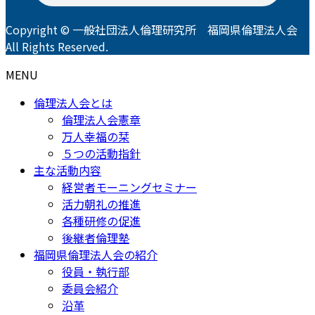
Copyright © 一般社団法人倫理研究所 福岡県倫理法人会
All Rights Reserved.
MENU
倫理法人会とは
倫理法人会憲章
万人幸福の栞
５つの活動指針
主な活動内容
経営者モーニングセミナー
活力朝礼の推進
各種研修の促進
後継者倫理塾
福岡県倫理法人会の紹介
役員・執行部
委員会紹介
沿革