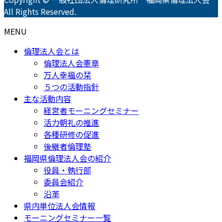
All Rights Reserved.
MENU
倫理法人会とは
倫理法人会憲章
万人幸福の栞
５つの活動指針
主な活動内容
経営者モーニングセミナー
活力朝礼の推進
各種研修の促進
後継者倫理塾
福岡県倫理法人会の紹介
役員・執行部
委員会紹介
沿革
県内単位法人会情報
モーニングセミナー一覧