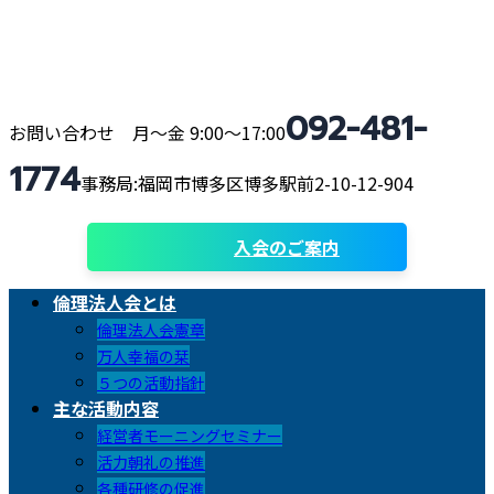
コ
ナ
ン
ビ
テ
ゲ
ン
ー
092-481-
ツ
シ
お問い合わせ 月〜金 9:00〜17:00
へ
ョ
1774
ス
ン
事務局:福岡市博多区博多駅前2-10-12-904
キ
に
ッ
移
入会のご案内
プ
動
倫理法人会とは
倫理法人会憲章
万人幸福の栞
５つの活動指針
主な活動内容
経営者モーニングセミナー
活力朝礼の推進
各種研修の促進