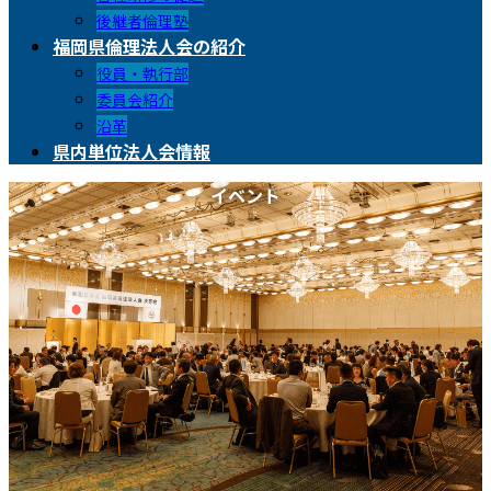
後継者倫理塾
福岡県倫理法人会の紹介
役員・執行部
委員会紹介
沿革
県内単位法人会情報
イベント