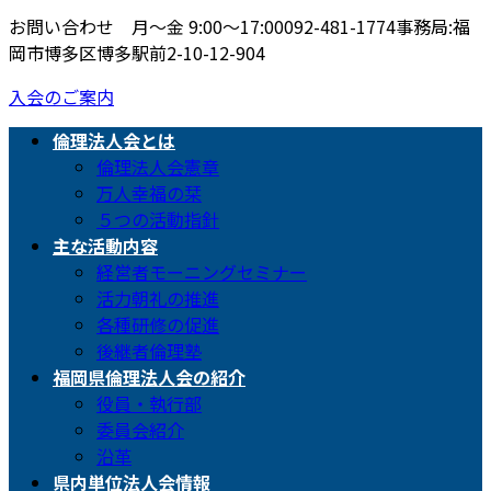
お問い合わせ 月〜金 9:00〜17:00
092-481-1774
事務局:福
岡市博多区博多駅前2-10-12-904
入会のご案内
倫理法人会とは
倫理法人会憲章
万人幸福の栞
５つの活動指針
主な活動内容
経営者モーニングセミナー
活力朝礼の推進
各種研修の促進
後継者倫理塾
福岡県倫理法人会の紹介
役員・執行部
委員会紹介
沿革
県内単位法人会情報