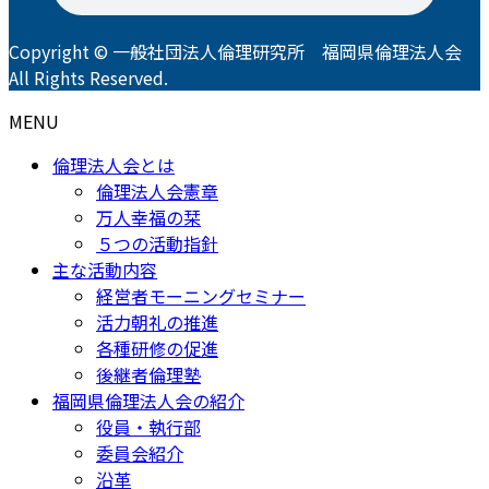
Copyright © 一般社団法人倫理研究所 福岡県倫理法人会
All Rights Reserved.
MENU
倫理法人会とは
倫理法人会憲章
万人幸福の栞
５つの活動指針
主な活動内容
経営者モーニングセミナー
活力朝礼の推進
各種研修の促進
後継者倫理塾
福岡県倫理法人会の紹介
役員・執行部
委員会紹介
沿革