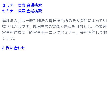
コ
ナ
セミナー検索
会場検索
ン
ビ
セミナー検索
会場検索
テ
ゲ
倫理法人会は一般社団法人倫理研究所の法人会員によって組
ン
ー
織された会です。倫理経営の実践と普及を目的とし、企業経
ツ
シ
営者を対象に「経営者モーニングセミナー」等を開催してお
へ
ョ
ります。
ス
ン
キ
に
お問い合わせ
ッ
移
プ
動