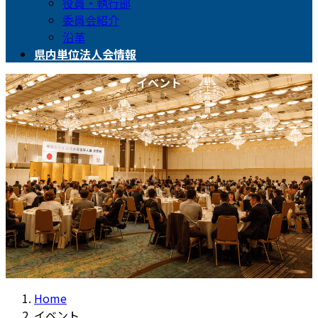
役員・執行部
委員会紹介
沿革
県内単位法人会情報
イベント
Home
イベント