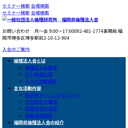
コ
ナ
セミナー検索
会場検索
ン
ビ
セミナー検索
会場検索
テ
ゲ
ン
ー
お問い合わせ 月〜金 9:00〜17:00
092-481-1774
事務局:福
ツ
シ
岡市博多区博多駅前2-10-12-904
へ
ョ
ス
ン
入会のご案内
キ
に
ッ
移
倫理法人会とは
プ
動
倫理法人会憲章
万人幸福の栞
５つの活動指針
主な活動内容
経営者モーニングセミナー
活力朝礼の推進
各種研修の促進
後継者倫理塾
福岡県倫理法人会の紹介