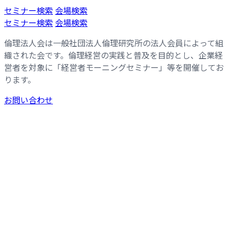
コ
ナ
セミナー検索
会場検索
ン
ビ
セミナー検索
会場検索
テ
ゲ
倫理法人会は一般社団法人倫理研究所の法人会員によって組
ン
ー
織された会です。倫理経営の実践と普及を目的とし、企業経
ツ
シ
営者を対象に「経営者モーニングセミナー」等を開催してお
へ
ョ
ります。
ス
ン
キ
に
お問い合わせ
ッ
移
プ
動