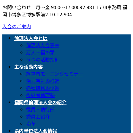
お問い合わせ 月〜金 9:00〜17:00
092-481-1774
事務局:福
岡市博多区博多駅前2-10-12-904
入会のご案内
倫理法人会とは
倫理法人会憲章
万人幸福の栞
５つの活動指針
主な活動内容
経営者モーニングセミナー
活力朝礼の推進
各種研修の促進
後継者倫理塾
福岡県倫理法人会の紹介
役員・執行部
委員会紹介
沿革
県内単位法人会情報