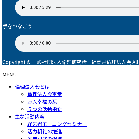
手をつなごう
Copyright © 一般社団法人倫理研究所 福岡県倫理法人会 All Righ
MENU
倫理法人会とは
倫理法人会憲章
万人幸福の栞
５つの活動指針
主な活動内容
経営者モーニングセミナー
活力朝礼の推進
各種研修の促進