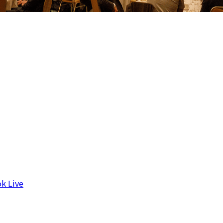
k Live