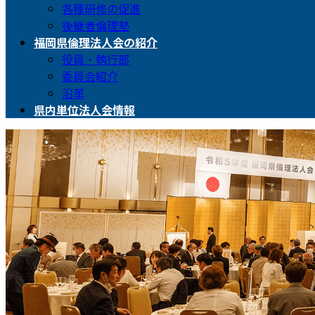
各種研修の促進
後継者倫理塾
福岡県倫理法人会の紹介
役員・執行部
委員会紹介
沿革
県内単位法人会情報