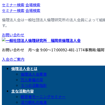
コ
ナ
セミナー検索
会場検索
ン
ビ
セミナー検索
会場検索
テ
ゲ
倫理法人会は一般社団法人倫理研究所の法人会員によって組
ン
ー
す。
ツ
シ
へ
ョ
お問い合わせ
ス
ン
キ
に
ッ
移
お問い合わせ 月〜金 9:00〜17:00
092-481-1774
事務局:福岡市
プ
動
入会のご案内
倫理法人会とは
倫理法人会憲章
万人幸福の栞
５つの活動指針
主な活動内容
経営者モーニングセミナー
活力朝礼の推進