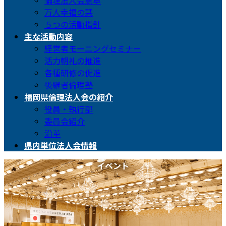
倫理法人会憲章
万人幸福の栞
５つの活動指針
主な活動内容
経営者モーニングセミナー
活力朝礼の推進
各種研修の促進
後継者倫理塾
福岡県倫理法人会の紹介
役員・執行部
委員会紹介
沿革
県内単位法人会情報
イベント