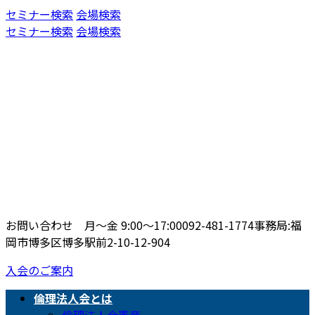
コ
ナ
セミナー検索
会場検索
ン
ビ
セミナー検索
会場検索
テ
ゲ
ン
ー
ツ
シ
へ
ョ
ス
ン
キ
に
ッ
移
プ
動
お問い合わせ 月〜金 9:00〜17:00
092-481-1774
事務局:福
岡市博多区博多駅前2-10-12-904
入会のご案内
倫理法人会とは