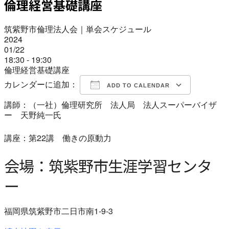
倫理経営基礎講座
筑紫野市倫理法人会｜単会スケジュール
2024
01/22
18:30 - 19:30
倫理経営基礎講座
カレンダーに追加：
ADD TO CALENDAR
講師：（一社）倫理研究所 法人局 法人スーパーバイザ
Download ICS
Google Calendar
iCalendar
Office 365
Outlook Live
ー 天野純一氏
講座：第22講 働きの原動力
会場：筑紫野市生涯学習センタ
ー
福岡県筑紫野市二日市南1-9-3