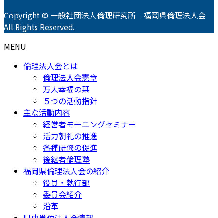
Copyright © 一般社団法人倫理研究所 福岡県倫理法人会
All Rights Reserved.
MENU
倫理法人会とは
倫理法人会憲章
万人幸福の栞
５つの活動指針
主な活動内容
経営者モーニングセミナー
活力朝礼の推進
各種研修の促進
後継者倫理塾
福岡県倫理法人会の紹介
役員・執行部
委員会紹介
沿革
県内単位法人会情報