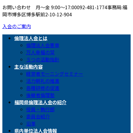
お問い合わせ 月〜金 9:00〜17:00
092-481-1774
事務局:福
岡市博多区博多駅前2-10-12-904
入会のご案内
倫理法人会とは
倫理法人会憲章
万人幸福の栞
５つの活動指針
主な活動内容
経営者モーニングセミナー
活力朝礼の推進
各種研修の促進
後継者倫理塾
福岡県倫理法人会の紹介
役員・執行部
委員会紹介
沿革
県内単位法人会情報