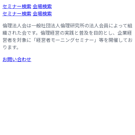
コ
ナ
セミナー検索
会場検索
ン
ビ
セミナー検索
会場検索
テ
ゲ
倫理法人会は一般社団法人倫理研究所の法人会員によって組
ン
ー
織された会です。倫理経営の実践と普及を目的とし、企業経
ツ
シ
営者を対象に「経営者モーニングセミナー」等を開催してお
へ
ョ
ります。
ス
ン
キ
に
お問い合わせ
ッ
移
プ
動