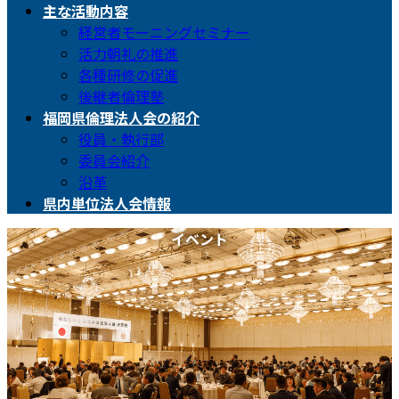
主な活動内容
経営者モーニングセミナー
活力朝礼の推進
各種研修の促進
後継者倫理塾
福岡県倫理法人会の紹介
役員・執行部
委員会紹介
沿革
県内単位法人会情報
イベント