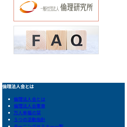
倫理法人会とは
倫理法人会とは
倫理法人会憲章
万人幸福の栞
５つの活動指針
モーニングセミナー一覧