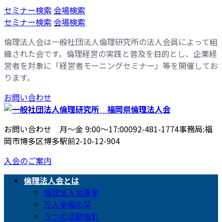
コ
ナ
セミナー検索
会場検索
ン
ビ
セミナー検索
会場検索
テ
ゲ
倫理法人会は一般社団法人倫理研究所の法人会員によって組
ン
ー
織された会です。倫理経営の実践と普及を目的とし、企業経
ツ
シ
営者を対象に「経営者モーニングセミナー」等を開催してお
へ
ョ
ります。
ス
ン
キ
に
お問い合わせ
ッ
移
プ
動
お問い合わせ 月〜金 9:00〜17:00
092-481-1774
事務局:福
岡市博多区博多駅前2-10-12-904
入会のご案内
倫理法人会とは
倫理法人会憲章
万人幸福の栞
５つの活動指針