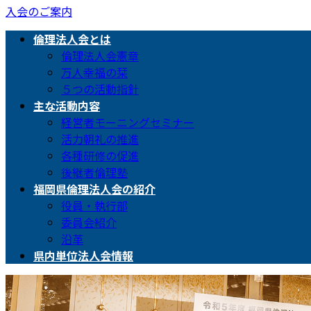
入会のご案内
倫理法人会とは
倫理法人会憲章
万人幸福の栞
５つの活動指針
主な活動内容
経営者モーニングセミナー
活力朝礼の推進
各種研修の促進
後継者倫理塾
福岡県倫理法人会の紹介
役員・執行部
委員会紹介
沿革
県内単位法人会情報