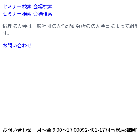
コ
ナ
セミナー検索
会場検索
ン
ビ
セミナー検索
会場検索
テ
ゲ
倫理法人会は一般社団法人倫理研究所の法人会員によって組
ン
ー
す。
ツ
シ
へ
ョ
お問い合わせ
ス
ン
キ
に
ッ
移
プ
動
お問い合わせ 月〜金 9:00〜17:00
092-481-1774
事務局:福岡市