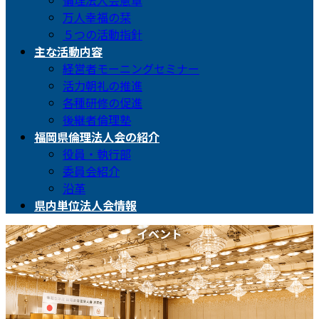
倫理法人会憲章
万人幸福の栞
５つの活動指針
主な活動内容
経営者モーニングセミナー
活力朝礼の推進
各種研修の促進
後継者倫理塾
福岡県倫理法人会の紹介
役員・執行部
委員会紹介
沿革
県内単位法人会情報
イベント