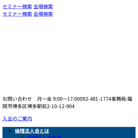
コ
ナ
セミナー検索
会場検索
ン
ビ
セミナー検索
会場検索
テ
ゲ
ン
ー
ツ
シ
へ
ョ
ス
ン
キ
に
ッ
移
プ
動
お問い合わせ 月〜金 9:00〜17:00
092-481-1774
事務局:福
岡市博多区博多駅前2-10-12-904
入会のご案内
倫理法人会とは