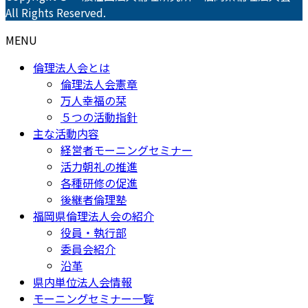
All Rights Reserved.
MENU
倫理法人会とは
倫理法人会憲章
万人幸福の栞
５つの活動指針
主な活動内容
経営者モーニングセミナー
活力朝礼の推進
各種研修の促進
後継者倫理塾
福岡県倫理法人会の紹介
役員・執行部
委員会紹介
沿革
県内単位法人会情報
モーニングセミナー一覧