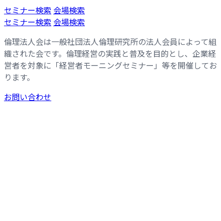
コ
ナ
セミナー検索
会場検索
ン
ビ
セミナー検索
会場検索
テ
ゲ
倫理法人会は一般社団法人倫理研究所の法人会員によって組
ン
ー
織された会です。倫理経営の実践と普及を目的とし、企業経
ツ
シ
営者を対象に「経営者モーニングセミナー」等を開催してお
へ
ョ
ります。
ス
ン
キ
に
お問い合わせ
ッ
移
プ
動