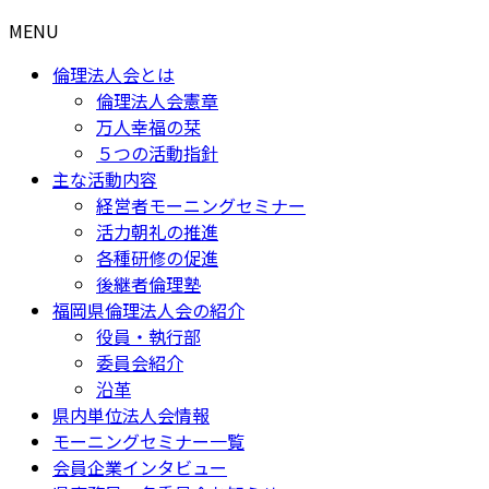
MENU
倫理法人会とは
倫理法人会憲章
万人幸福の栞
５つの活動指針
主な活動内容
経営者モーニングセミナー
活力朝礼の推進
各種研修の促進
後継者倫理塾
福岡県倫理法人会の紹介
役員・執行部
委員会紹介
沿革
県内単位法人会情報
モーニングセミナー一覧
会員企業インタビュー