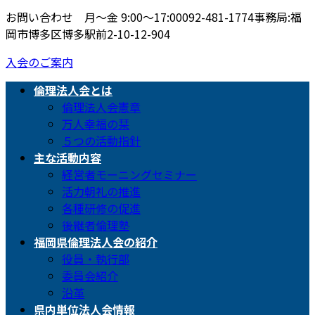
お問い合わせ 月〜金 9:00〜17:00
092-481-1774
事務局:福
岡市博多区博多駅前2-10-12-904
入会のご案内
倫理法人会とは
倫理法人会憲章
万人幸福の栞
５つの活動指針
主な活動内容
経営者モーニングセミナー
活力朝礼の推進
各種研修の促進
後継者倫理塾
福岡県倫理法人会の紹介
役員・執行部
委員会紹介
沿革
県内単位法人会情報