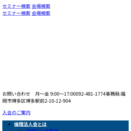
コ
ナ
セミナー検索
会場検索
ン
ビ
セミナー検索
会場検索
テ
ゲ
ン
ー
ツ
シ
へ
ョ
ス
ン
キ
に
ッ
移
プ
動
お問い合わせ 月〜金 9:00〜17:00
092-481-1774
事務局:福
岡市博多区博多駅前2-10-12-904
入会のご案内
倫理法人会とは