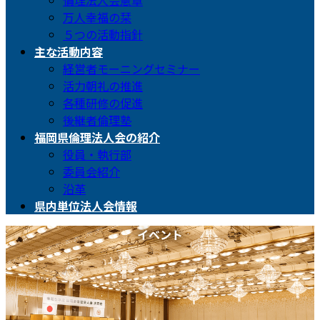
倫理法人会憲章
万人幸福の栞
５つの活動指針
主な活動内容
経営者モーニングセミナー
活力朝礼の推進
各種研修の促進
後継者倫理塾
福岡県倫理法人会の紹介
役員・執行部
委員会紹介
沿革
県内単位法人会情報
イベント