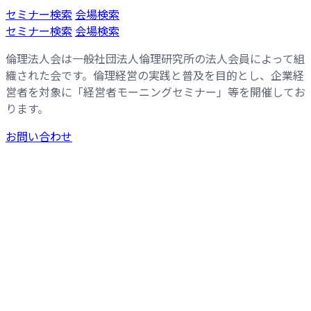
コ
ナ
セミナー検索
会場検索
ン
ビ
セミナー検索
会場検索
テ
ゲ
倫理法人会は一般社団法人倫理研究所の法人会員によって組
ン
ー
織された会です。倫理経営の実践と普及を目的とし、企業経
ツ
シ
営者を対象に「経営者モーニングセミナー」等を開催してお
へ
ョ
ります。
ス
ン
キ
に
お問い合わせ
ッ
移
プ
動