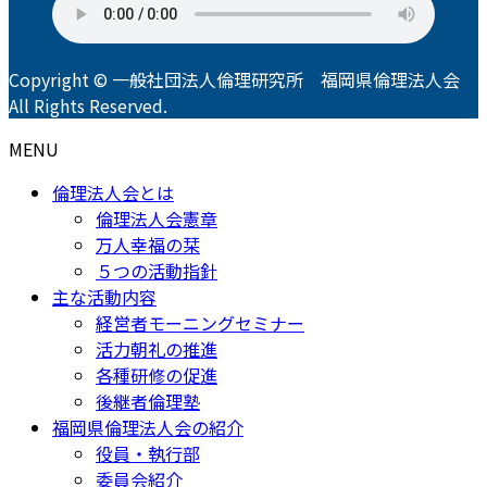
Copyright © 一般社団法人倫理研究所 福岡県倫理法人会
All Rights Reserved.
MENU
倫理法人会とは
倫理法人会憲章
万人幸福の栞
５つの活動指針
主な活動内容
経営者モーニングセミナー
活力朝礼の推進
各種研修の促進
後継者倫理塾
福岡県倫理法人会の紹介
役員・執行部
委員会紹介