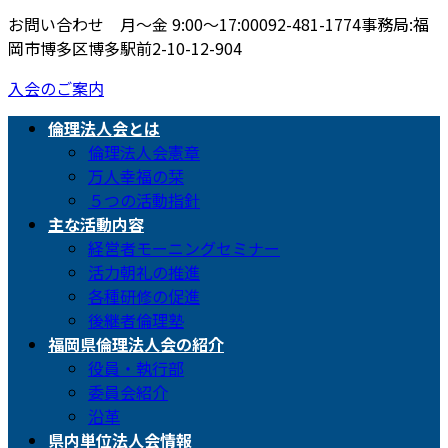
お問い合わせ 月〜金 9:00〜17:00
092-481-1774
事務局:福
岡市博多区博多駅前2-10-12-904
入会のご案内
倫理法人会とは
倫理法人会憲章
万人幸福の栞
５つの活動指針
主な活動内容
経営者モーニングセミナー
活力朝礼の推進
各種研修の促進
後継者倫理塾
福岡県倫理法人会の紹介
役員・執行部
委員会紹介
沿革
県内単位法人会情報