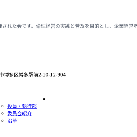
織された会です。倫理経営の実践と普及を目的とし、企業経営
博多区博多駅前2-10-12-904
岡県倫理法人会の紹介
県内単位法人会情報
役員・執行部
委員会紹介
沿革