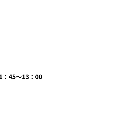
0
45～13：00