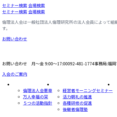
コ
ナ
セミナー検索
会場検索
ン
ビ
セミナー検索
会場検索
テ
ゲ
倫理法人会は一般社団法人倫理研究所の法人会員によって組
ン
ー
す。
ツ
シ
へ
ョ
お問い合わせ
ス
ン
キ
に
ッ
移
プ
動
お問い合わせ 月〜金 9:00〜17:00
092-481-1774
事務局:福岡市
入会のご案内
倫理法人会とは
主な活動内容
福
倫理法人会憲章
経営者モーニングセミナー
万人幸福の栞
活力朝礼の推進
５つの活動指針
各種研修の促進
後継者倫理塾