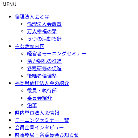
MENU
倫理法人会とは
倫理法人会憲章
万人幸福の栞
５つの活動指針
主な活動内容
経営者モーニングセミナー
活力朝礼の推進
各種研修の促進
後継者倫理塾
福岡県倫理法人会の紹介
役員・執行部
委員会紹介
沿革
県内単位法人会情報
モーニングセミナー一覧
会員企業インタビュー
県事務局・各委員会お知らせ