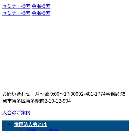
コ
ナ
セミナー検索
会場検索
ン
ビ
セミナー検索
会場検索
テ
ゲ
ン
ー
ツ
シ
へ
ョ
ス
ン
キ
に
ッ
移
プ
動
お問い合わせ 月〜金 9:00〜17:00
092-481-1774
事務局:福
岡市博多区博多駅前2-10-12-904
入会のご案内
倫理法人会とは