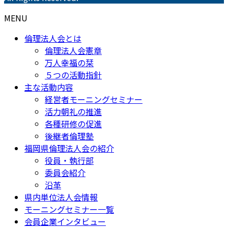
MENU
倫理法人会とは
倫理法人会憲章
万人幸福の栞
５つの活動指針
主な活動内容
経営者モーニングセミナー
活力朝礼の推進
各種研修の促進
後継者倫理塾
福岡県倫理法人会の紹介
役員・執行部
委員会紹介
沿革
県内単位法人会情報
モーニングセミナー一覧
会員企業インタビュー