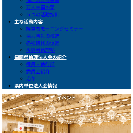
倫理法人会憲章
万人幸福の栞
５つの活動指針
主な活動内容
経営者モーニングセミナー
活力朝礼の推進
各種研修の促進
後継者倫理塾
福岡県倫理法人会の紹介
役員・執行部
委員会紹介
沿革
県内単位法人会情報
イベント