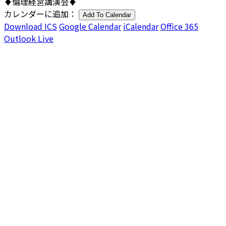
♦倫理経営講演会♦
カレンダーに追加：
Add To Calendar
Download ICS
Google Calendar
iCalendar
Office 365
Outlook Live