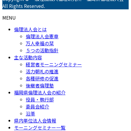
All Rights Reserved.
MENU
倫理法人会とは
倫理法人会憲章
万人幸福の栞
５つの活動指針
主な活動内容
経営者モーニングセミナー
活力朝礼の推進
各種研修の促進
後継者倫理塾
福岡県倫理法人会の紹介
役員・執行部
委員会紹介
沿革
県内単位法人会情報
モーニングセミナー一覧