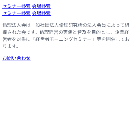
コ
ナ
セミナー検索
会場検索
ン
ビ
セミナー検索
会場検索
テ
ゲ
倫理法人会は一般社団法人倫理研究所の法人会員によって組
ン
ー
織された会です。倫理経営の実践と普及を目的とし、企業経
ツ
シ
営者を対象に「経営者モーニングセミナー」等を開催してお
へ
ョ
ります。
ス
ン
キ
に
お問い合わせ
ッ
移
プ
動