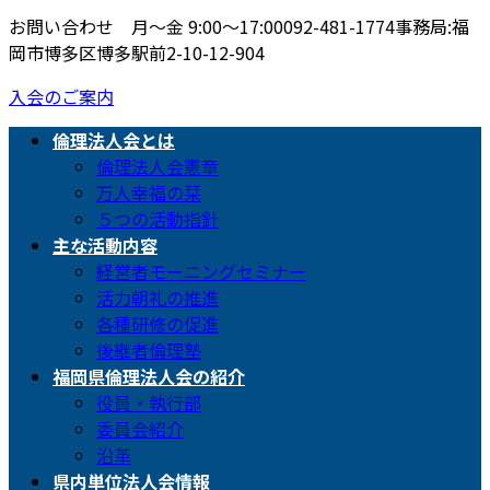
お問い合わせ 月〜金 9:00〜17:00
092-481-1774
事務局:福
岡市博多区博多駅前2-10-12-904
入会のご案内
倫理法人会とは
倫理法人会憲章
万人幸福の栞
５つの活動指針
主な活動内容
経営者モーニングセミナー
活力朝礼の推進
各種研修の促進
後継者倫理塾
福岡県倫理法人会の紹介
役員・執行部
委員会紹介
沿革
県内単位法人会情報