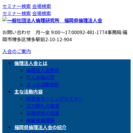
コ
ナ
セミナー検索
会場検索
ン
ビ
セミナー検索
会場検索
テ
ゲ
ン
ー
お問い合わせ 月〜金 9:00〜17:00
092-481-1774
事務局:福
ツ
シ
岡市博多区博多駅前2-10-12-904
へ
ョ
ス
ン
入会のご案内
キ
に
ッ
移
倫理法人会とは
プ
動
倫理法人会憲章
万人幸福の栞
５つの活動指針
主な活動内容
経営者モーニングセミナー
活力朝礼の推進
各種研修の促進
後継者倫理塾
福岡県倫理法人会の紹介