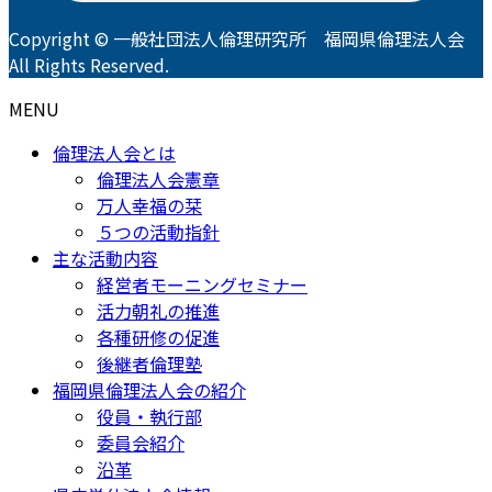
Copyright © 一般社団法人倫理研究所 福岡県倫理法人会
All Rights Reserved.
MENU
倫理法人会とは
倫理法人会憲章
万人幸福の栞
５つの活動指針
主な活動内容
経営者モーニングセミナー
活力朝礼の推進
各種研修の促進
後継者倫理塾
福岡県倫理法人会の紹介
役員・執行部
委員会紹介
沿革