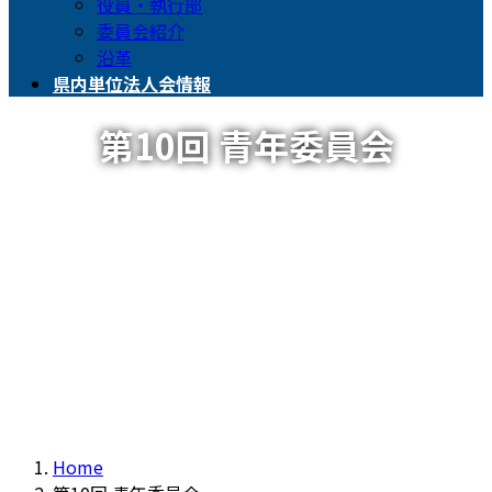
役員・執行部
委員会紹介
沿革
県内単位法人会情報
第10回 青年委員会
Home