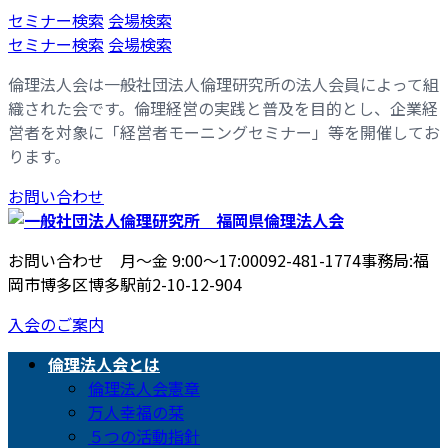
コ
ナ
セミナー検索
会場検索
ン
ビ
セミナー検索
会場検索
テ
ゲ
倫理法人会は一般社団法人倫理研究所の法人会員によって組
ン
ー
織された会です。倫理経営の実践と普及を目的とし、企業経
ツ
シ
営者を対象に「経営者モーニングセミナー」等を開催してお
へ
ョ
ります。
ス
ン
キ
に
お問い合わせ
ッ
移
プ
動
お問い合わせ 月〜金 9:00〜17:00
092-481-1774
事務局:福
岡市博多区博多駅前2-10-12-904
入会のご案内
倫理法人会とは
倫理法人会憲章
万人幸福の栞
５つの活動指針