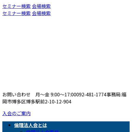
コ
ナ
セミナー検索
会場検索
ン
ビ
セミナー検索
会場検索
テ
ゲ
ン
ー
ツ
シ
へ
ョ
ス
ン
キ
に
ッ
移
プ
動
お問い合わせ 月〜金 9:00〜17:00
092-481-1774
事務局:福
岡市博多区博多駅前2-10-12-904
入会のご案内
倫理法人会とは