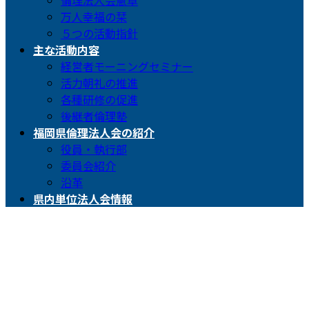
倫理法人会憲章
万人幸福の栞
５つの活動指針
主な活動内容
経営者モーニングセミナー
活力朝礼の推進
各種研修の促進
後継者倫理塾
福岡県倫理法人会の紹介
役員・執行部
委員会紹介
沿革
県内単位法人会情報