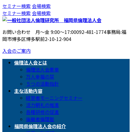
コ
ナ
セミナー検索
会場検索
ン
ビ
セミナー検索
会場検索
テ
ゲ
ン
ー
お問い合わせ 月〜金 9:00〜17:00
092-481-1774
事務局:福
ツ
シ
岡市博多区博多駅前2-10-12-904
へ
ョ
ス
ン
入会のご案内
キ
に
ッ
移
倫理法人会とは
プ
動
倫理法人会憲章
万人幸福の栞
５つの活動指針
主な活動内容
経営者モーニングセミナー
活力朝礼の推進
各種研修の促進
後継者倫理塾
福岡県倫理法人会の紹介