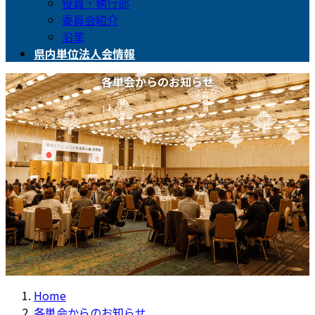
役員・執行部
委員会紹介
沿革
県内単位法人会情報
各単会からのお知らせ
Home
各単会からのお知らせ