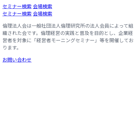
コ
ナ
セミナー検索
会場検索
ン
ビ
セミナー検索
会場検索
テ
ゲ
倫理法人会は一般社団法人倫理研究所の法人会員によって組
ン
ー
織された会です。倫理経営の実践と普及を目的とし、企業経
ツ
シ
営者を対象に「経営者モーニングセミナー」等を開催してお
へ
ョ
ります。
ス
ン
キ
に
お問い合わせ
ッ
移
プ
動