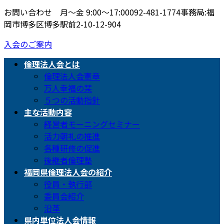
お問い合わせ 月〜金 9:00〜17:00
092-481-1774
事務局:福
岡市博多区博多駅前2-10-12-904
入会のご案内
倫理法人会とは
倫理法人会憲章
万人幸福の栞
５つの活動指針
主な活動内容
経営者モーニングセミナー
活力朝礼の推進
各種研修の促進
後継者倫理塾
福岡県倫理法人会の紹介
役員・執行部
委員会紹介
沿革
県内単位法人会情報