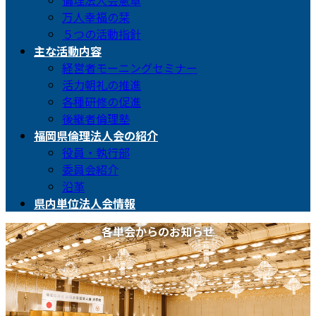
倫理法人会憲章
万人幸福の栞
５つの活動指針
主な活動内容
経営者モーニングセミナー
活力朝礼の推進
各種研修の促進
後継者倫理塾
福岡県倫理法人会の紹介
役員・執行部
委員会紹介
沿革
県内単位法人会情報
各単会からのお知らせ