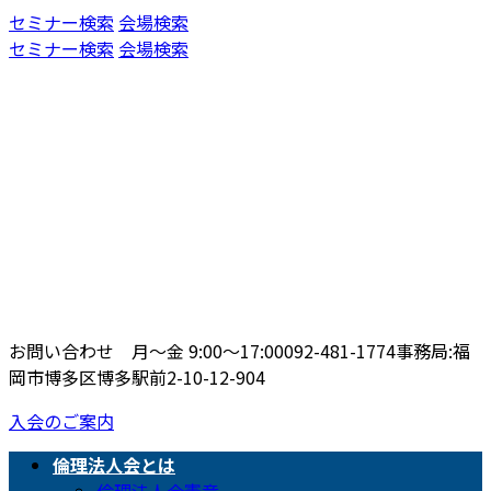
コ
ナ
セミナー検索
会場検索
ン
ビ
セミナー検索
会場検索
テ
ゲ
ン
ー
ツ
シ
へ
ョ
ス
ン
キ
に
ッ
移
プ
動
お問い合わせ 月〜金 9:00〜17:00
092-481-1774
事務局:福
岡市博多区博多駅前2-10-12-904
入会のご案内
倫理法人会とは