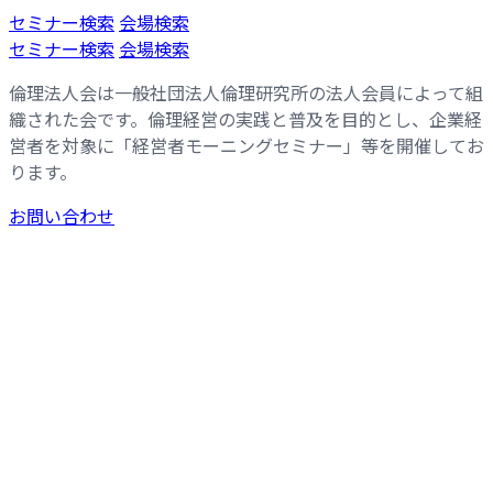
コ
ナ
セミナー検索
会場検索
ン
ビ
セミナー検索
会場検索
テ
ゲ
倫理法人会は一般社団法人倫理研究所の法人会員によって組
ン
ー
織された会です。倫理経営の実践と普及を目的とし、企業経
ツ
シ
営者を対象に「経営者モーニングセミナー」等を開催してお
へ
ョ
ります。
ス
ン
キ
に
お問い合わせ
ッ
移
プ
動