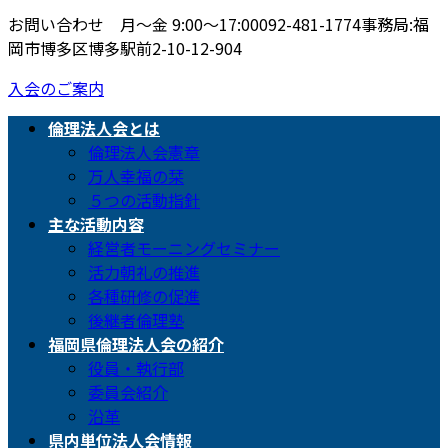
お問い合わせ 月〜金 9:00〜17:00
092-481-1774
事務局:福
岡市博多区博多駅前2-10-12-904
入会のご案内
倫理法人会とは
倫理法人会憲章
万人幸福の栞
５つの活動指針
主な活動内容
経営者モーニングセミナー
活力朝礼の推進
各種研修の促進
後継者倫理塾
福岡県倫理法人会の紹介
役員・執行部
委員会紹介
沿革
県内単位法人会情報