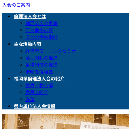
入会のご案内
倫理法人会とは
倫理法人会憲章
万人幸福の栞
５つの活動指針
主な活動内容
経営者モーニングセミナー
活力朝礼の推進
各種研修の促進
後継者倫理塾
福岡県倫理法人会の紹介
役員・執行部
委員会紹介
沿革
県内単位法人会情報