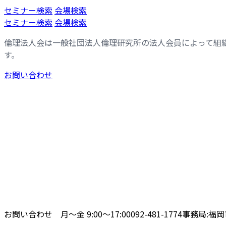
コ
ナ
セミナー検索
会場検索
ン
ビ
セミナー検索
会場検索
テ
ゲ
倫理法人会は一般社団法人倫理研究所の法人会員によって組
ン
ー
す。
ツ
シ
へ
ョ
お問い合わせ
ス
ン
キ
に
ッ
移
プ
動
お問い合わせ 月〜金 9:00〜17:00
092-481-1774
事務局:福岡市