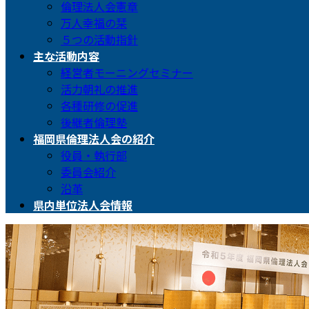
倫理法人会憲章
万人幸福の栞
５つの活動指針
主な活動内容
経営者モーニングセミナー
活力朝礼の推進
各種研修の促進
後継者倫理塾
福岡県倫理法人会の紹介
役員・執行部
委員会紹介
沿革
県内単位法人会情報