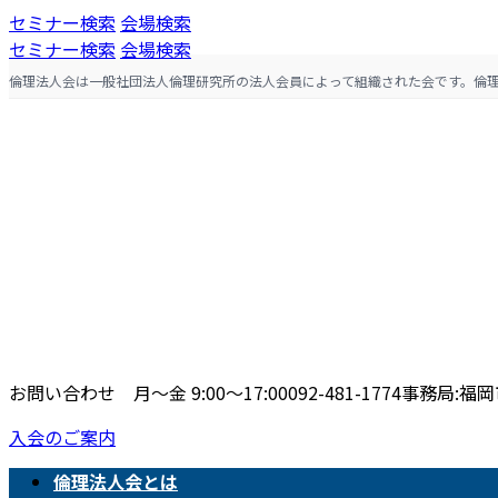
コ
ナ
セミナー検索
会場検索
ン
ビ
セミナー検索
会場検索
テ
ゲ
倫理法人会は一般社団法人倫理研究所の法人会員によって組織された会です。倫
ン
ー
ツ
シ
へ
ョ
ス
ン
キ
に
ッ
移
プ
動
お問い合わせ 月〜金 9:00〜17:00
092-481-1774
事務局:福岡市
入会のご案内
倫理法人会とは